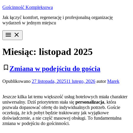
Przejdź
Gościnność Kompleksowa
do
Jak łączyć komfort, regenerację i profesjonalną organizację
treści
wydarzeń w jednym miejscu
menu
close
Miesiąc:
listopad 2025
bookmark_border
Zmiana w podejściu do gościa
Opublikowano
27 listopada, 2025
11 lutego, 2026
autor
Marek
Jeszcze kilka lat temu większość usług hotelowych miała charakter
uniwersalny. Dziś priorytetem stała się
personalizacja
, która
pozwala dopasować ofertę do indywidualnych potrzeb. Goście
oczekują, że ich pobyt będzie traktowany jak wyjątkowe
doświadczenie, a nie część masowej obsługi. To fundamentalna
zmiana w podejściu do gościnności.