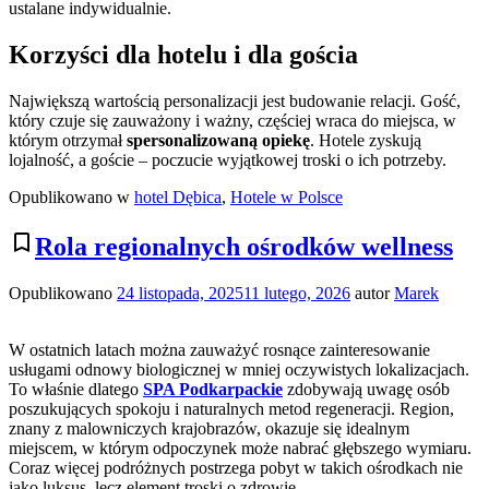
ustalane indywidualnie.
Korzyści dla hotelu i dla gościa
Największą wartością personalizacji jest budowanie relacji. Gość,
który czuje się zauważony i ważny, częściej wraca do miejsca, w
którym otrzymał
spersonalizowaną opiekę
. Hotele zyskują
lojalność, a goście – poczucie wyjątkowej troski o ich potrzeby.
Opublikowano w
hotel Dębica
,
Hotele w Polsce
bookmark_border
Rola regionalnych ośrodków wellness
Opublikowano
24 listopada, 2025
11 lutego, 2026
autor
Marek
W ostatnich latach można zauważyć rosnące zainteresowanie
usługami odnowy biologicznej w mniej oczywistych lokalizacjach.
To właśnie dlatego
SPA Podkarpackie
zdobywają uwagę osób
poszukujących spokoju i naturalnych metod regeneracji. Region,
znany z malowniczych krajobrazów, okazuje się idealnym
miejscem, w którym odpoczynek może nabrać głębszego wymiaru.
Coraz więcej podróżnych postrzega pobyt w takich ośrodkach nie
jako luksus, lecz element troski o zdrowie.