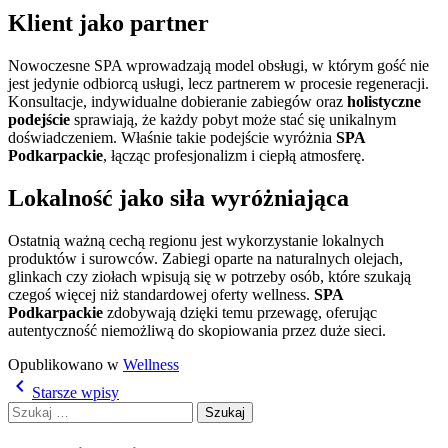
Klient jako partner
Nowoczesne SPA wprowadzają model obsługi, w którym gość nie
jest jedynie odbiorcą usługi, lecz partnerem w procesie regeneracji.
Konsultacje, indywidualne dobieranie zabiegów oraz
holistyczne
podejście
sprawiają, że każdy pobyt może stać się unikalnym
doświadczeniem. Właśnie takie podejście wyróżnia
SPA
Podkarpackie
, łącząc profesjonalizm i ciepłą atmosferę.
Lokalność jako siła wyróżniająca
Ostatnią ważną cechą regionu jest wykorzystanie lokalnych
produktów i surowców. Zabiegi oparte na naturalnych olejach,
glinkach czy ziołach wpisują się w potrzeby osób, które szukają
czegoś więcej niż standardowej oferty wellness.
SPA
Podkarpackie
zdobywają dzięki temu przewagę, oferując
autentyczność niemożliwą do skopiowania przez duże sieci.
Opublikowano w
Wellness
Nawigacja
navigate_before
Starsze wpisy
po
Szukaj:
wpisach